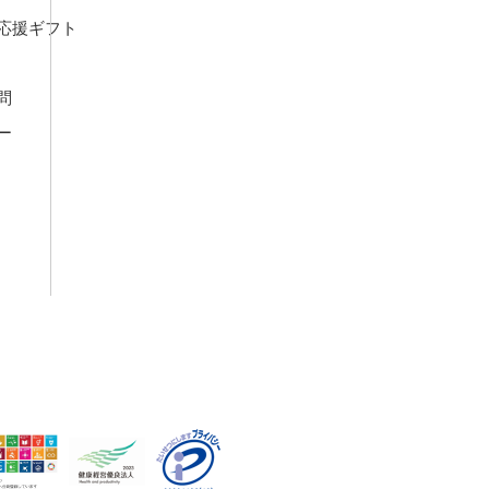
応援ギフト
問
ー