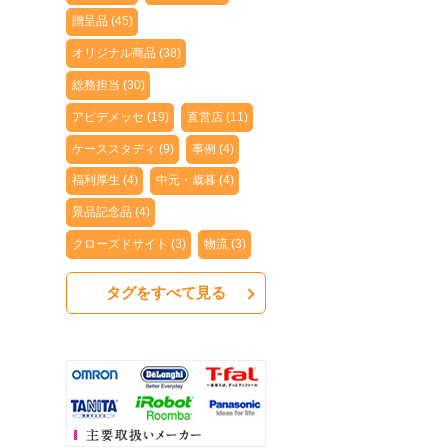
贈呈品 (45)
オリジナル商品 (38)
総務担当 (30)
アピデメッセ (19)
直営店 (11)
ケーススタディ (9)
事例 (4)
福利厚生 (4)
中元・歳暮 (4)
景品記念品 (4)
クローズドサイト (3)
物流 (3)
タグをすべて見る