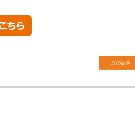
次の記事
！