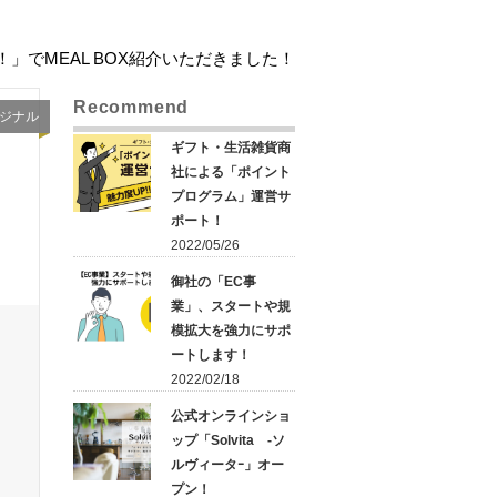
ルネ！」でMEAL BOX紹介いただきました！
Recommend
ジナル
ギフト・生活雑貨商
社による「ポイント
プログラム」運営サ
ポート！
2022/05/26
御社の「EC事
業」、スタートや規
模拡大を強力にサポ
ートします！
2022/02/18
公式オンラインショ
ップ「Solvita -ソ
ルヴィータｰ」オー
プン！