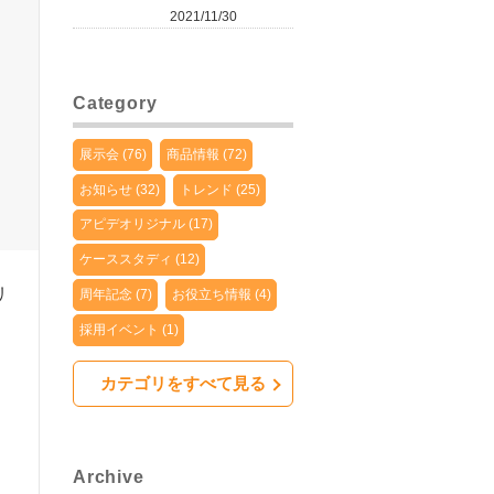
2021/11/30
Category
展示会 (76)
商品情報 (72)
お知らせ (32)
トレンド (25)
アピデオリジナル (17)
ケーススタディ (12)
リ
周年記念 (7)
お役立ち情報 (4)
採用イベント (1)
カテゴリをすべて見る
Archive