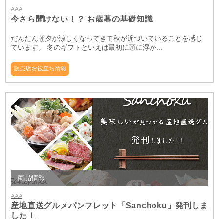
AAA
今さら聞けない！？ お歳暮の基礎知識
だんだん朝夕が涼しくなってきて秋が近づいていることを感じ
ています。 冬のギフトといえば最初に頭に浮か...
販売店お役立ち情報
商品情報
AAA
産地直送グルメパンフレット「Sanchoku」発刊しま
した！