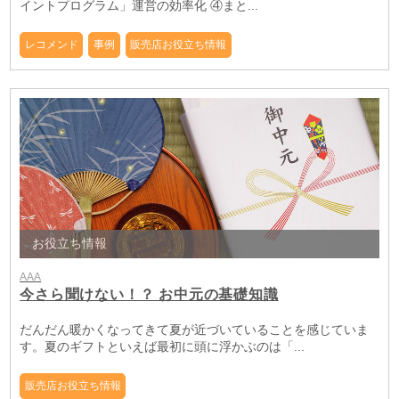
イントプログラム」運営の効率化 ④まと...
レコメンド
事例
販売店お役立ち情報
お役立ち情報
AAA
今さら聞けない！？ お中元の基礎知識
だんだん暖かくなってきて夏が近づいていることを感じていま
す。夏のギフトといえば最初に頭に浮かぶのは「...
販売店お役立ち情報