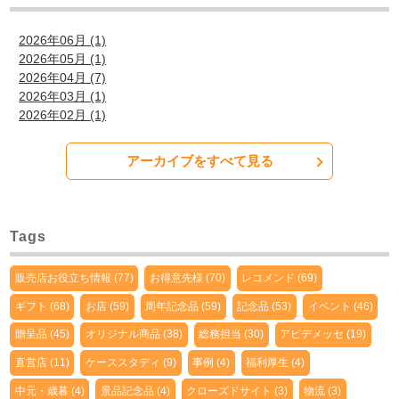
2026年06月 (1)
2026年05月 (1)
2026年04月 (7)
2026年03月 (1)
2026年02月 (1)
アーカイブをすべて見る
Tags
販売店お役立ち情報 (77)
お得意先様 (70)
レコメンド (69)
ギフト (68)
お店 (59)
周年記念品 (59)
記念品 (53)
イベント (46)
贈呈品 (45)
オリジナル商品 (38)
総務担当 (30)
アピデメッセ (19)
直営店 (11)
ケーススタディ (9)
事例 (4)
福利厚生 (4)
中元・歳暮 (4)
景品記念品 (4)
クローズドサイト (3)
物流 (3)