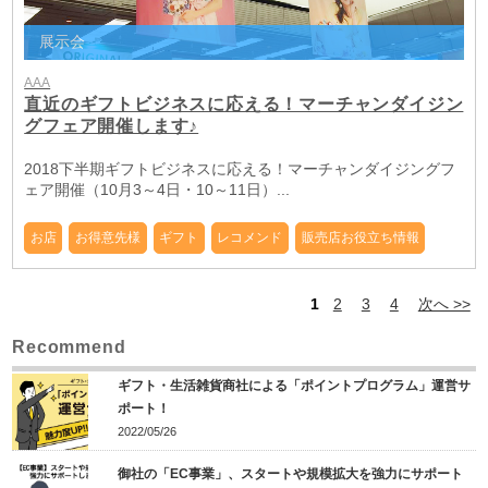
展示会
AAA
直近のギフトビジネスに応える！マーチャンダイジン
グフェア開催します♪
2018下半期ギフトビジネスに応える！マーチャンダイジングフ
ェア開催（10月3～4日・10～11日）...
お店
お得意先様
ギフト
レコメンド
販売店お役立ち情報
1
2
3
4
次へ >>
Recommend
ギフト・生活雑貨商社による「ポイントプログラム」運営サ
ポート！
2022/05/26
御社の「EC事業」、スタートや規模拡大を強力にサポート