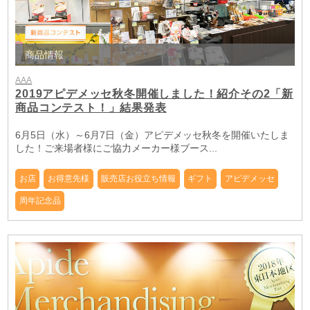
商品情報
AAA
2019アピデメッセ秋冬開催しました！紹介その2「新
商品コンテスト！」結果発表
6月5日（水）～6月7日（金）アピデメッセ秋冬を開催いたしま
した！ご来場者様にご協力メーカー様ブース...
お店
お得意先様
販売店お役立ち情報
ギフト
アピデメッセ
周年記念品