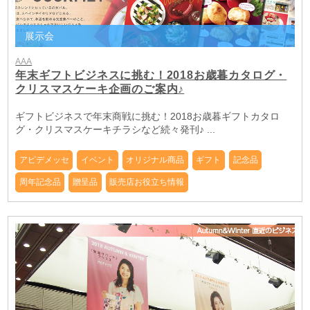
展示会
AAA
年末ギフトビジネスに挑む！2018お歳暮カタログ・
クリスマスケーキ企画のご案内♪
ギフトビジネスで年末商戦に挑む！2018お歳暮ギフトカタロ
グ・クリスマスケーキチラシなど続々発刊♪ ...
アピデメッセ
イベント
オリジナル商品
ギフト
記念品
周年記念品
贈呈品
販売店お役立ち情報