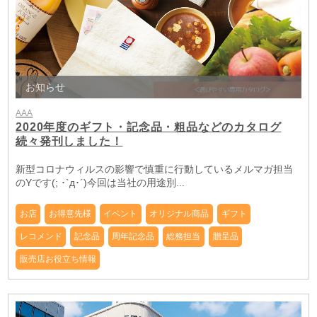
お知らせ
AAA
2020年度のギフト・記念品・粗品などのカタログ
続々発刊しました！
新型コロナウィルスの影響で慎重に行動しているメルマガ担当
のYです(; ･`д･´)今回は当社の用途別...
お店
お得意先様
イベント
オリジナル商品
ギフト
レコメンド
記念品
周年記念品
総務担当
贈呈品
販売店お役立ち情報