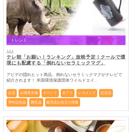
トレンド
AAA
テレ朝「お願い！ランキング」放映予定！クールで環
境にも配慮する「倒れないセラミックマグ」
アピデの隠れヒット商品、倒れないセラミックマグがテレビで
紹介されます！ 米国環境保護団体ワイルドエイ...
お店
お得意先様
イベント
ギフト
レコメンド
記念品
周年記念品
贈呈品
販売店お役立ち情報