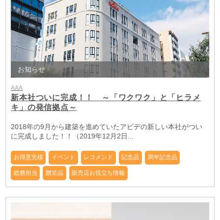
お知らせ
AAA
新本社ついに完成！！ ～「ワクワク」と「ヒラメ
キ」の発信拠点～
2018年の9月から建築を進めていたアピデの新しい本社がつい
に完成しました！！（2019年12月2日...
お得意先様
イベント
レコメンド
記念品
周年記念品
総務担当
贈呈品
販売店お役立ち情報