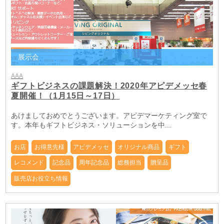
展示会
AAA
ギフトビジネスの課題解決！2020年アピデメッセ春
夏開催！（1月15日～17日）
あけましておめでとうございます。アピデマーケティング室で
す。本年もギフトビジネス・ソリューションを中...
お店
お得意先様
アピデメッセ
オリジナル商品
ギフト
レコメンド
記念品
周年記念品
総務担当
贈呈品
販売店お役立ち情報