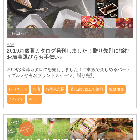
お知らせ
AAA
2019お歳暮カタログ発刊しました！贈り先別に悩む
お歳暮選びをお手伝い♪
2019お歳暮カタログを発刊しました！ご家族で楽しめるパーテ
ィグルメや有名ブランドスイーツ、贈り先別...
レコメンド
お店
お得意先様
販売店お役立ち情報
総務担当
イベント
ギフト