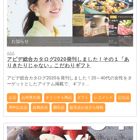
お知らせ
AAA
アピデ総合カタログ2020発刊しました！その１「あ
りきたりじゃない」こだわりギフト
アピデ総合カタログ2020を発刊しました！20～40代の女性をタ
ーゲットとしたアイテム掲載で、ギフト...
お店
お得意先様
オリジナル商品
ギフト
レコメンド
記念品
周年記念品
総務担当
贈呈品
販売店お役立ち情報