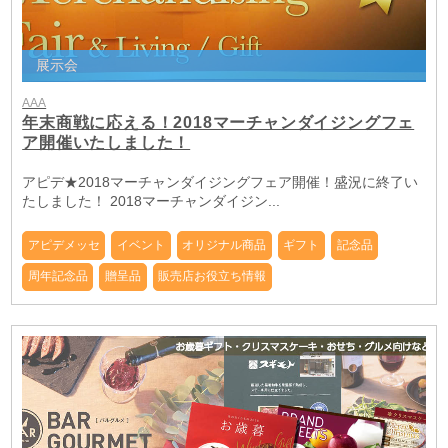
展示会
AAA
年末商戦に応える！2018マーチャンダイジングフェ
ア開催いたしました！
アピデ★2018マーチャンダイジングフェア開催！盛況に終了い
たしました！ 2018マーチャンダイジン...
アピデメッセ
イベント
オリジナル商品
ギフト
記念品
周年記念品
贈呈品
販売店お役立ち情報