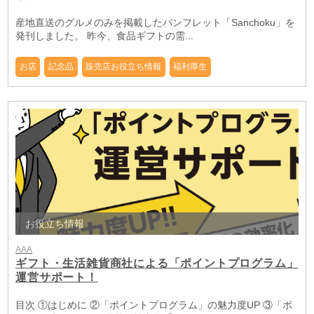
産地直送のグルメのみを掲載したパンフレット「Sanchoku」を
発刊しました。 昨今、食品ギフトの需...
お店
記念品
販売店お役立ち情報
福利厚生
お役立ち情報
AAA
ギフト・生活雑貨商社による「ポイントプログラム」
運営サポート！
目次 ①はじめに ②「ポイントプログラム」の魅力度UP ③「ポ