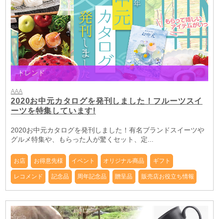
トレンド
AAA
2020お中元カタログを発刊しました！フルーツスイ
ーツを特集しています!
2020お中元カタログを発刊しました！有名ブランドスイーツや
グルメ特集や、もらった人が驚くセット、定...
お店
お得意先様
イベント
オリジナル商品
ギフト
レコメンド
記念品
周年記念品
贈呈品
販売店お役立ち情報