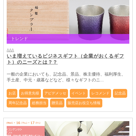
トレンド
AAA
いま増えているビジネスギフト（企業がおくるギフ
ト）のニーズとは？？
一般の企業においても、記念品、景品、株主優待、福利厚生、
手土産、中元・歳暮などなど、様々なギフトのニ...
お店
お得意先様
アピデメッセ
イベント
レコメンド
記念品
周年記念品
総務担当
贈呈品
販売店お役立ち情報