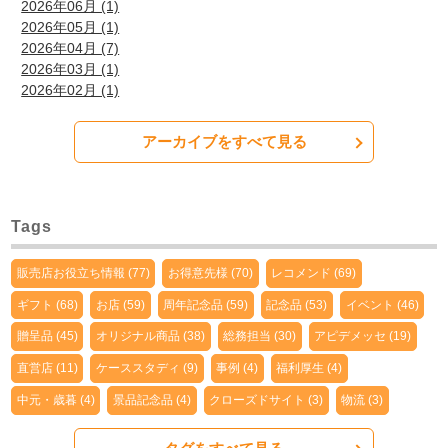
2026年06月 (1)
2026年05月 (1)
2026年04月 (7)
2026年03月 (1)
2026年02月 (1)
アーカイブをすべて見る
Tags
販売店お役立ち情報 (77)
お得意先様 (70)
レコメンド (69)
ギフト (68)
お店 (59)
周年記念品 (59)
記念品 (53)
イベント (46)
贈呈品 (45)
オリジナル商品 (38)
総務担当 (30)
アピデメッセ (19)
直営店 (11)
ケーススタディ (9)
事例 (4)
福利厚生 (4)
中元・歳暮 (4)
景品記念品 (4)
クローズドサイト (3)
物流 (3)