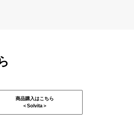
ら
商品購入はこちら
＜Solvita＞