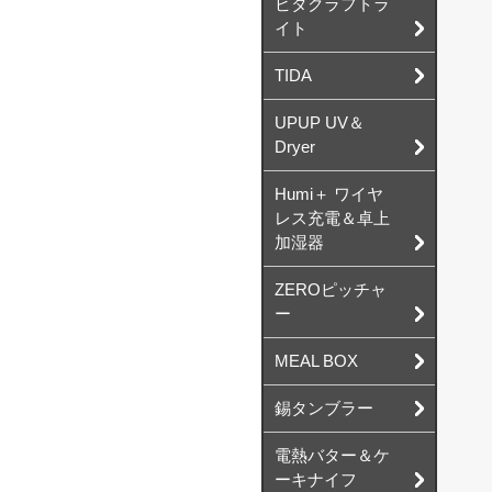
ビタクラフトラ
イト
TIDA
UPUP UV＆
Dryer
Humi＋ ワイヤ
レス充電＆卓上
加湿器
ZEROピッチャ
ー
MEAL BOX
錫タンブラー
電熱バター＆ケ
ーキナイフ