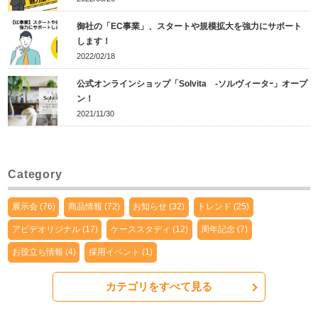
御社の「EC事業」、スタートや規模拡大を強力にサポート
します！
2022/02/18
公式オンラインショップ「Solvita -ソルヴィータｰ」オープ
ン！
2021/11/30
Category
展示会 (76)
商品情報 (72)
お知らせ (32)
トレンド (25)
アピデオリジナル (17)
ケーススタディ (12)
周年記念 (7)
お役立ち情報 (4)
採用イベント (1)
カテゴリをすべて見る