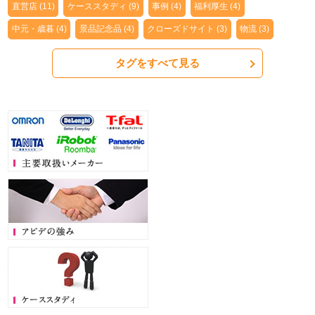
直営店 (11)
ケーススタディ (9)
事例 (4)
福利厚生 (4)
中元・歳暮 (4)
景品記念品 (4)
クローズドサイト (3)
物流 (3)
タグをすべて見る