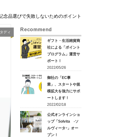
、記念品選びで失敗しないためのポイント
Recommend
タディ
ギフト・生活雑貨商
社による「ポイント
プログラム」運営サ
ポート！
2022/05/26
御社の「EC事
業」、スタートや規
模拡大を強力にサポ
ートします！
2022/02/18
公式オンラインショ
ップ「Solvita -ソ
ルヴィータｰ」オー
プン！