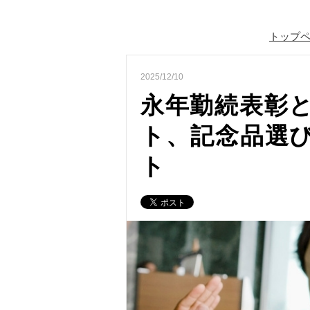
トップ
2025/12/10
永年勤続表彰と
ト、記念品選
ト