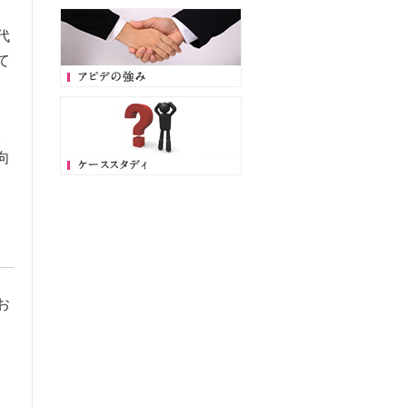
代
て
。
向
お
、