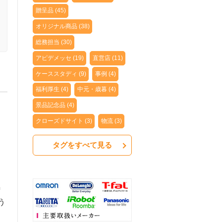
贈呈品 (45)
オリジナル商品 (38)
総務担当 (30)
アピデメッセ (19)
直営店 (11)
ケーススタディ (9)
事例 (4)
福利厚生 (4)
中元・歳暮 (4)
景品記念品 (4)
クローズドサイト (3)
物流 (3)
タグをすべて見る
、
特
う