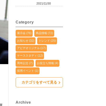
2021/11/30
Category
展示会 (76)
商品情報 (72)
お知らせ (32)
トレンド (25)
アピデオリジナル (17)
ケーススタディ (12)
周年記念 (7)
お役立ち情報 (4)
採用イベント (1)
カテゴリをすべて見る
、
Archive
運