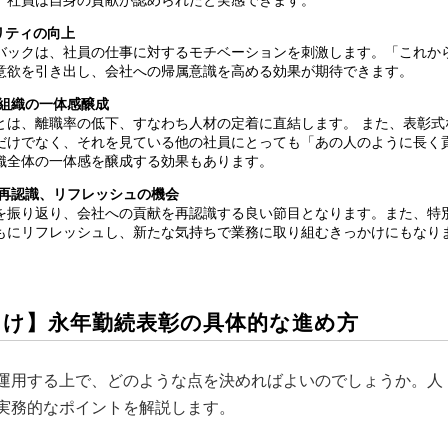
リティの向上
バックは、社員の仕事に対するモチベーションを刺激します。「これか
意欲を引き出し、会社への帰属意識を高める効果が期待できます。
、組織の一体感醸成
とは、離職率の低下、すなわち人材の定着に直結します。 また、表彰式
だけでなく、それを見ている他の社員にとっても「あの人のように長く
織全体の一体感を醸成する効果もあります。
の再認識、リフレッシュの機会
を振り返り、会社への貢献を再認識する良い節目となります。また、特
もにリフレッシュし、新たな気持ちで業務に取り組むきっかけにもなり
者向け】永年勤続表彰の具体的な進め方
運用する上で、どのような点を決めればよいのでしょうか。人
実務的なポイントを解説します。