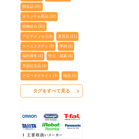
贈呈品 (45)
オリジナル商品 (38)
総務担当 (30)
アピデメッセ (19)
直営店 (11)
ケーススタディ (9)
事例 (4)
福利厚生 (4)
中元・歳暮 (4)
景品記念品 (4)
クローズドサイト (3)
物流 (3)
タグをすべて見る