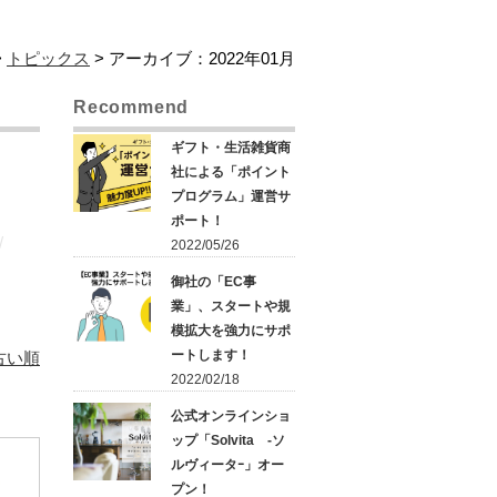
>
トピックス
> アーカイブ：2022年01月
Recommend
ギフト・生活雑貨商
社による「ポイント
プログラム」運営サ
ポート！
2022/05/26
御社の「EC事
業」、スタートや規
模拡大を強力にサポ
ートします！
古い順
2022/02/18
公式オンラインショ
ップ「Solvita -ソ
ルヴィータｰ」オー
プン！