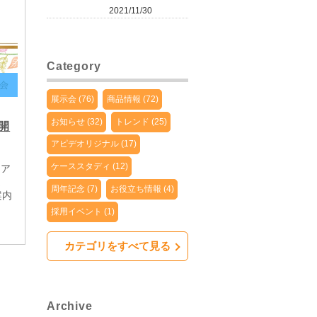
2021/11/30
Category
展示会 (76)
商品情報 (72)
お知らせ (32)
トレンド (25)
開
アピデオリジナル (17)
ケーススタディ (12)
）ア
ま
周年記念 (7)
お役立ち情報 (4)
案内
採用イベント (1)
カテゴリをすべて見る
Archive