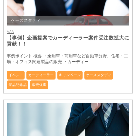
ケーススタディ
AAA
【事例】企画提案でカーディーラー案件受注数拡大に
貢献！！
事例ポイント 概要 ・乗用車・商用車など自動車分野、住宅・工
場・オフィス関連製品の販売 ・カーディー...
イベント
カーディーラー
キャンペーン
ケーススタディ
景品記念品
販売促進