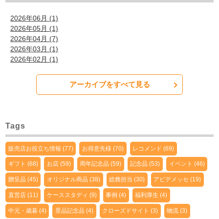
2026年06月 (1)
2026年05月 (1)
2026年04月 (7)
2026年03月 (1)
2026年02月 (1)
アーカイブをすべて見る
Tags
販売店お役立ち情報 (77)
お得意先様 (70)
レコメンド (69)
ギフト (68)
お店 (59)
周年記念品 (59)
記念品 (53)
イベント (46)
贈呈品 (45)
オリジナル商品 (38)
総務担当 (30)
アピデメッセ (19)
直営店 (11)
ケーススタディ (9)
事例 (4)
福利厚生 (4)
中元・歳暮 (4)
景品記念品 (4)
クローズドサイト (3)
物流 (3)