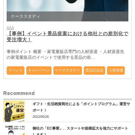
ケーススタディ
AAA
【事例】イベント景品提案における他社との差別化で
受注増大！
事例ポイント 概要 ・家電量販店専門の人材派遣 ・人材派遣先
の家電量販店のイベントで使用する景品の依...
イベント
キャンペーン
ケーススタディ
景品記念品
人材派遣
Recommend
ギフト・生活雑貨商社による「ポイントプログラム」運営サ
ポート！
2022/05/26
御社の「EC事業」、スタートや規模拡大を強力にサポート
します！