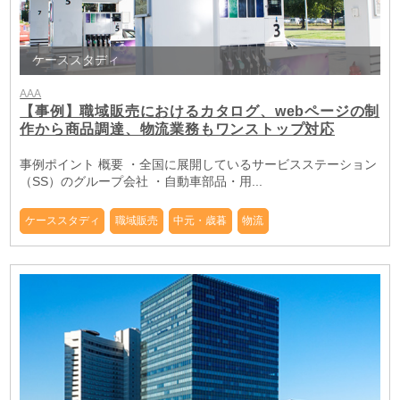
ケーススタディ
AAA
【事例】職域販売におけるカタログ、webページの制
作から商品調達、物流業務もワンストップ対応
事例ポイント 概要 ・全国に展開しているサービスステーション
（SS）のグループ会社 ・自動車部品・用...
ケーススタディ
職域販売
中元・歳暮
物流