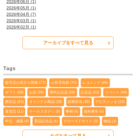
2026年06月 (1)
2026年05月 (1)
2026年04月 (7)
2026年03月 (1)
2026年02月 (1)
アーカイブをすべて見る
Tags
販売店お役立ち情報 (77)
お得意先様 (70)
レコメンド (69)
ギフト (68)
お店 (59)
周年記念品 (59)
記念品 (53)
イベント (46)
贈呈品 (45)
オリジナル商品 (38)
総務担当 (30)
アピデメッセ (19)
直営店 (11)
ケーススタディ (9)
事例 (4)
福利厚生 (4)
中元・歳暮 (4)
景品記念品 (4)
クローズドサイト (3)
物流 (3)
タグをすべて見る