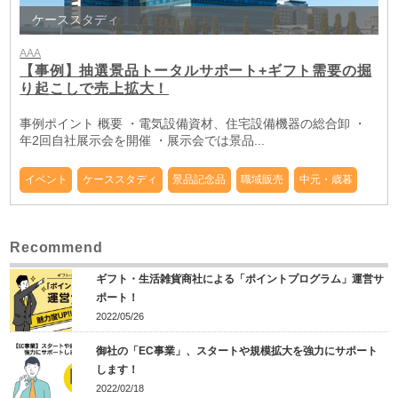
ケーススタディ
AAA
【事例】抽選景品トータルサポート+ギフト需要の掘
り起こしで売上拡大！
事例ポイント 概要 ・電気設備資材、住宅設備機器の総合卸 ・
年2回自社展示会を開催 ・展示会では景品...
イベント
ケーススタディ
景品記念品
職域販売
中元・歳暮
Recommend
ギフト・生活雑貨商社による「ポイントプログラム」運営サ
ポート！
2022/05/26
御社の「EC事業」、スタートや規模拡大を強力にサポート
します！
2022/02/18